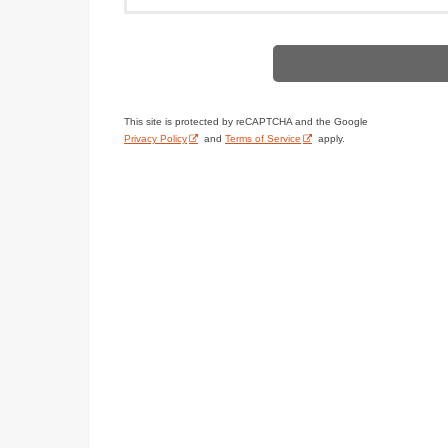
This site is protected by reCAPTCHA and the Google
Privacy Policy
and
Terms of Service
apply.