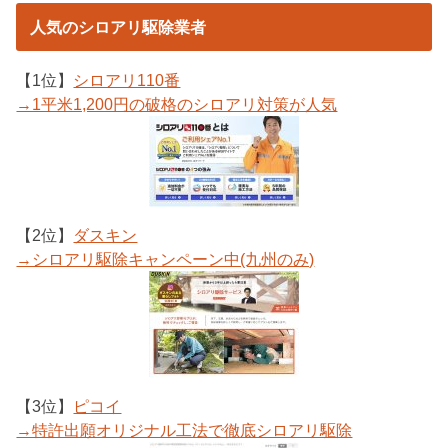
人気のシロアリ駆除業者
【1位】
シロアリ110番
→1平米1,200円の破格のシロアリ対策が人気
【2位】
ダスキン
→シロアリ駆除キャンペーン中(九州のみ)
【3位】
ピコイ
→特許出願オリジナル工法で徹底シロアリ駆除