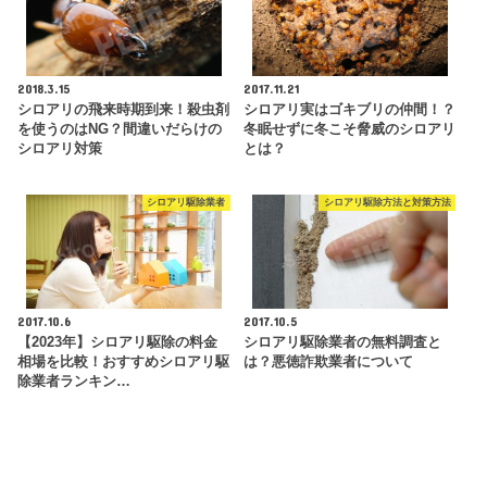
2018.3.15
2017.11.21
シロアリの飛来時期到来！殺虫剤
シロアリ実はゴキブリの仲間！？
を使うのはNG？間違いだらけの
冬眠せずに冬こそ脅威のシロアリ
シロアリ対策
とは？
シロアリ駆除業者
シロアリ駆除方法と対策方法
2017.10.6
2017.10.5
【2023年】シロアリ駆除の料金
シロアリ駆除業者の無料調査と
相場を比較！おすすめシロアリ駆
は？悪徳詐欺業者について
除業者ランキン…