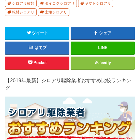
シロアリ種類
ダイコクシロアリ
ヤマトシロアリ
乾材シロアリ
土壌シロアリ
ツイート
シェア
はてブ
LINE
Pocket
feedly
【2019年最新】シロアリ駆除業者おすすめ比較ランキン
グ