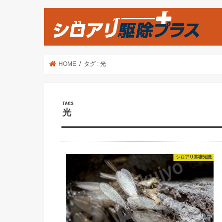
HOME
タグ : 光
光
シロアリ基礎知識